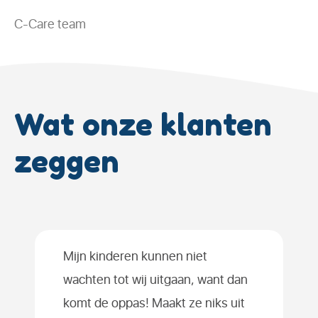
C-Care team
Wat onze klanten
zeggen
Mijn kinderen kunnen niet
De ene oppas is nog leuker dan de
wachten tot wij uitgaan, want dan
andere; het maakt ons en de
komt de oppas! Maakt ze niks uit
kinderen echt niets uit wie er