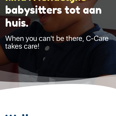
babysitters tot aan
huis.
When you can't be there, C-Care
takes care!
Slide 2 of 2.