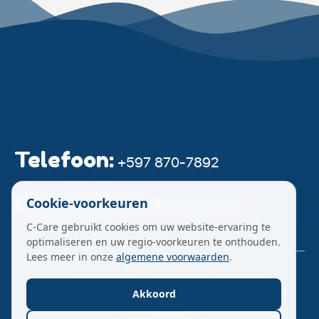
Telefoon:
+597 870-7892
E-mailadres:
🍪
Cookie-voorkeuren
c-care@live.com
C-Care gebruikt cookies om uw website-ervaring te
optimaliseren en uw regio-voorkeuren te onthouden.
Lees meer in onze
algemene voorwaarden
.
C-Care Babysitters
2026
|
Onze Algemene
Akkoord
Voorwaarden