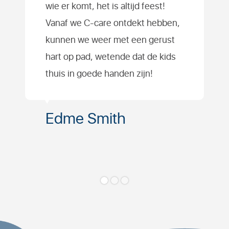
wie er komt, het is altijd feest!
komt! Het is elke keer weer een
Vanaf we C-care ontdekt hebben,
groot succes, jaar in, jaar uit,
kunnen we weer met een gerust
thank you, C-care!
hart op pad, wetende dat de kids
thuis in goede handen zijn!
Oliver Smith
Edme Smith
Slide 2 of 3.