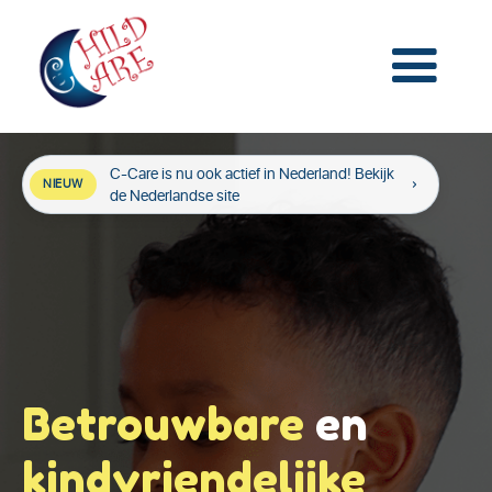
C-Care is nu ook actief in Nederland! Bekijk
NIEUW
de Nederlandse site
Betrouwbare
en
kindvriendelijke